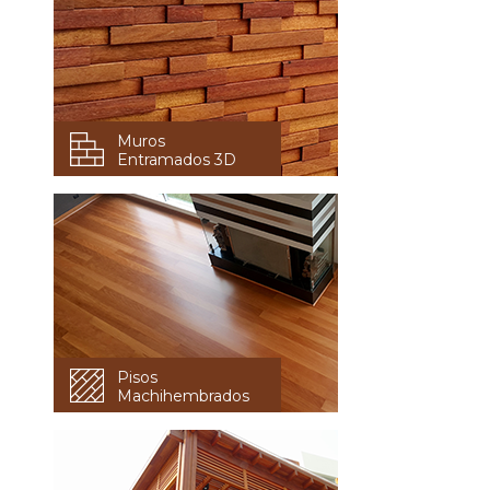
Muros
Entramados 3D
Pisos
Machihembrados